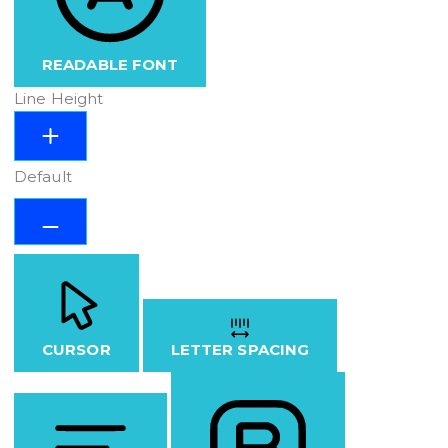
READABLE FONT
Line Height
Default
CURSOR
LETTER SPACING