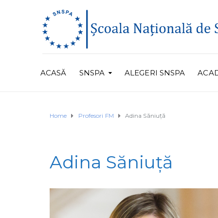
ACASĂ
SNSPA
ALEGERI SNSPA
ACA
Home
Profesori FM
Adina Săniuță
Adina Săniuță