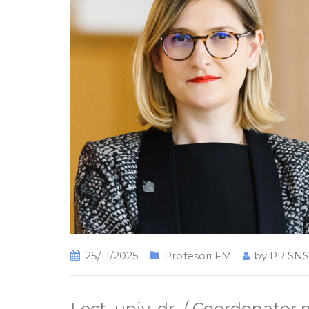
25/11/2025
Profesori FM
by
PR SN
Lect. univ. dr. / Coordonato