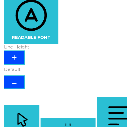
READABLE FONT
Line Height
Default