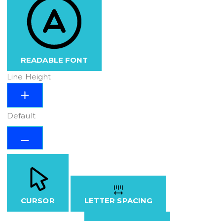
READABLE FONT
Line Height
Default
CURSOR
LETTER SPACING