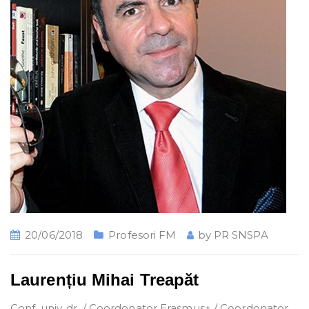
20/06/2018
Profesori FM
by
PR SNSPA
Laurențiu Mihai Treapăt
Conf. univ. dr. / Coordonator Erasmus+ / Coordonator