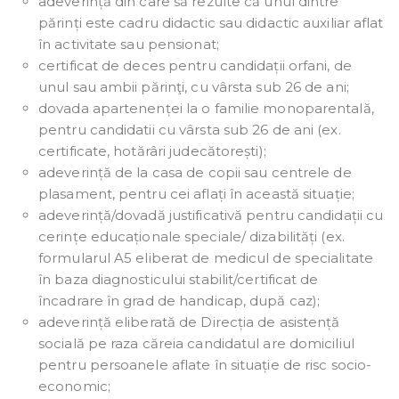
adeverință din care să rezulte că unul dintre
părinți este cadru didactic sau didactic auxiliar aflat
în activitate sau pensionat;
certificat de deces pentru candidații orfani, de
unul sau ambii părinţi, cu vârsta sub 26 de ani;
dovada apartenenței la o familie monoparentală,
pentru candidatii cu vârsta sub 26 de ani (ex.
certificate, hotărâri judecătorești);
adeverință de la casa de copii sau centrele de
plasament, pentru cei aflați în această situație;
adeverință/dovadă justificativă pentru candidații cu
cerințe educaționale speciale/ dizabilități (ex.
formularul A5 eliberat de medicul de specialitate
în baza diagnosticului stabilit/certificat de
încadrare în grad de handicap, după caz);
adeverință eliberată de Direcția de asistență
socială pe raza căreia candidatul are domiciliul
pentru persoanele aflate în situație de risc socio-
economic;