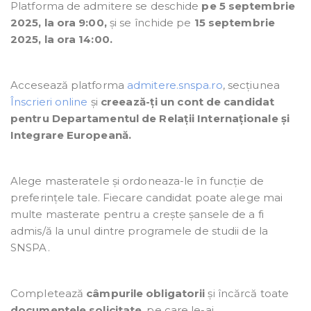
Platforma de admitere se deschide
pe 5 septembrie
2025, la ora 9:00,
și se închide pe
15 septembrie
2025, la ora 14:00.
Accesează platforma
admitere.snspa.ro
, secțiunea
Înscrieri online
și
creează-ți un cont de candidat
pentru Departamentul de Relații Internaționale și
Integrare Europeană.
Alege masteratele și ordoneaza-le în funcție de
preferințele tale. Fiecare candidat poate alege mai
multe masterate pentru a crește șansele de a fi
admis/ă la unul dintre programele de studii de la
SNSPA.
Completează
câmpurile obligatorii
și încărcă toate
documentele solicitate
, pe care le-ai