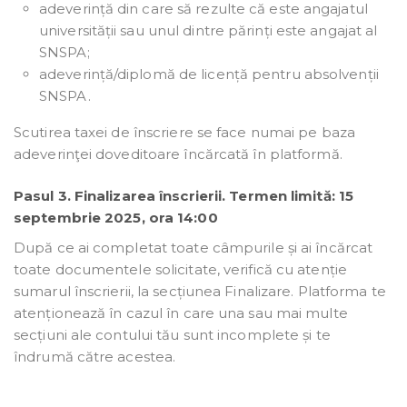
adeverință din care să rezulte că este angajatul
universității sau unul dintre părinți este angajat al
SNSPA;
adeverință/diplomă de licență pentru absolvenții
SNSPA.
Scutirea taxei de înscriere se face numai pe baza
adeverinţei doveditoare încărcată în platformă.
Pasul 3. Finalizarea înscrierii. Termen limită: 15
septembrie 2025, ora 14:00
După ce ai completat toate câmpurile și ai încărcat
toate documentele solicitate, verifică cu atenție
sumarul înscrierii, la secțiunea Finalizare. Platforma te
atenționează în cazul în care una sau mai multe
secțiuni ale contului tău sunt incomplete și te
îndrumă către acestea.