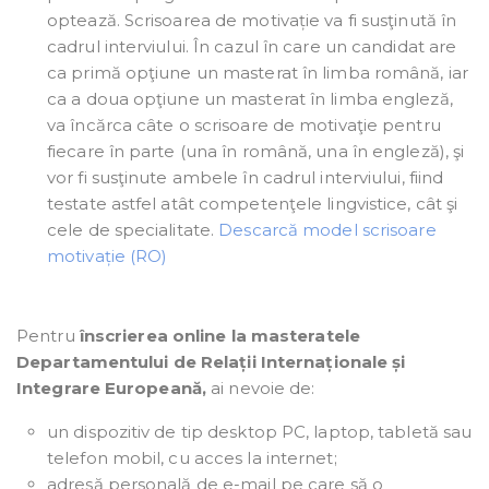
optează. Scrisoarea de motivație va fi susţinută în
cadrul interviului. În cazul în care un candidat are
ca primă opţiune un masterat în limba română, iar
ca a doua opţiune un masterat în limba engleză,
va încărca câte o scrisoare de motivaţie pentru
fiecare în parte (una în română, una în engleză), şi
vor fi susţinute ambele în cadrul interviului, fiind
testate astfel atât competenţele lingvistice, cât şi
cele de specialitate.
Descarcă model scrisoare
motivație (RO)
Pentru
înscrierea online la masteratele
Departamentului de Relații Internaționale și
Integrare Europeană,
ai nevoie de:
un dispozitiv de tip desktop PC, laptop, tabletă sau
telefon mobil, cu acces la internet;
adresă personală de e-mail pe care să o