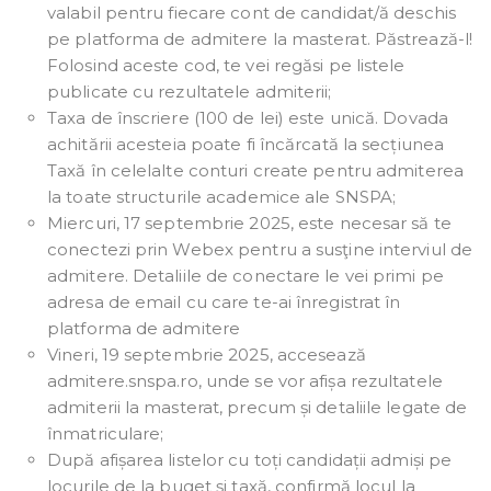
valabil pentru fiecare cont de candidat/ă deschis
pe platforma de admitere la masterat. Păstrează-l!
Folosind aceste cod, te vei regăsi pe listele
publicate cu rezultatele admiterii;
Taxa de înscriere (100 de lei) este unică. Dovada
achitării acesteia poate fi încărcată la secțiunea
Taxă în celelalte conturi create pentru admiterea
la toate structurile academice ale SNSPA;
Miercuri, 17 septembrie 2025, este necesar să te
conectezi prin Webex pentru a susţine interviul de
admitere. Detaliile de conectare le vei primi pe
adresa de email cu care te-ai înregistrat în
platforma de admitere
Vineri, 19 septembrie 2025, accesează
admitere.snspa.ro, unde se vor afișa rezultatele
admiterii la masterat, precum și detaliile legate de
înmatriculare;
După afișarea listelor cu toți candidații admiși pe
locurile de la buget și taxă, confirmă locul la