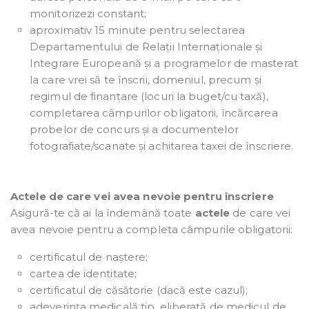
monitorizezi constant;
aproximativ 15 minute pentru selectarea
Departamentului de Relații Internaționale și
Integrare Europeană și a programelor de masterat
la care vrei să te înscrii, domeniul, precum și
regimul de finanțare (locuri la buget/cu taxă),
completarea câmpurilor obligatorii, încărcarea
probelor de concurs și a documentelor
fotografiate/scanate și achitarea taxei de înscriere.
Actele de care vei avea nevoie pentru înscriere
Asigură-te că ai la îndemână toate
actele
de care vei
avea nevoie pentru a completa câmpurile obligatorii:
certificatul de naștere;
cartea de identitate;
certificatul de căsătorie (dacă este cazul);
adeverința medicală tip, eliberată de medicul de