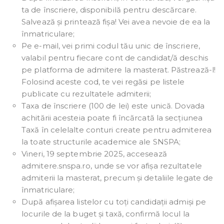
ta de înscriere, disponibilă pentru descărcare.
Salvează și printează fișa! Vei avea nevoie de ea la
înmatriculare;
Pe e-mail, vei primi codul tău unic de înscriere,
valabil pentru fiecare cont de candidat/ă deschis
pe platforma de admitere la masterat. Păstrează-l!
Folosind aceste cod, te vei regăsi pe listele
publicate cu rezultatele admiterii;
Taxa de înscriere (100 de lei) este unică. Dovada
achitării acesteia poate fi încărcată la secțiunea
Taxă în celelalte conturi create pentru admiterea
la toate structurile academice ale SNSPA;
Vineri, 19 septembrie 2025, accesează
admitere.snspa.ro, unde se vor afișa rezultatele
admiterii la masterat, precum și detaliile legate de
înmatriculare;
După afișarea listelor cu toți candidații admiși pe
locurile de la buget și taxă, confirmă locul la