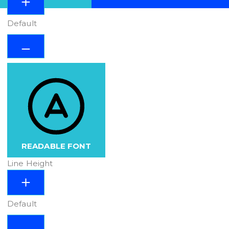
Default
READABLE FONT
Line Height
Default