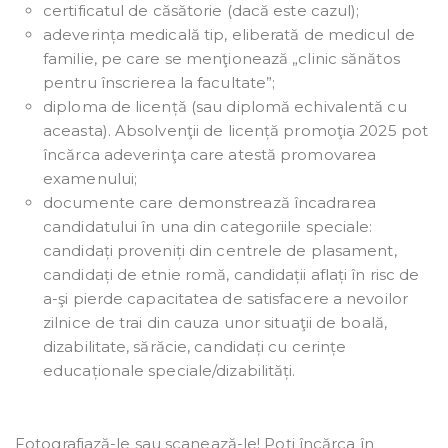
certificatul de căsătorie (dacă este cazul);
adeverința medicală tip, eliberată de medicul de
familie, pe care se menţionează „clinic sănătos
pentru înscrierea la facultate”;
diploma de licență (sau diplomă echivalentă cu
aceasta). Absolvenţii de licență promoţia 2025 pot
încărca adeverinţa care atestă promovarea
examenului;
documente care demonstrează încadrarea
candidatului în una din categoriile speciale:
candidați proveniți din centrele de plasament,
candidați de etnie romă, candidații aflați în risc de
a-şi pierde capacitatea de satisfacere a nevoilor
zilnice de trai din cauza unor situaţii de boală,
dizabilitate, sărăcie, candidați cu cerințe
educaționale speciale/dizabilități.
Fotografiază-le sau scanează-le! Poți încărca în