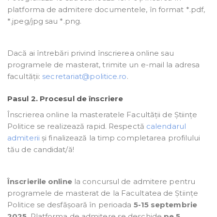
platforma de admitere documentele, în format *.pdf,
*.jpeg/jpg sau *.png.
Dacă ai întrebări privind înscrierea online sau
programele de masterat, trimite un e-mail la adresa
facultății:
secretariat@politice.ro
.
Pasul 2. Procesul de înscriere
Înscrierea online la masteratele Facultății de Științe
Politice se realizează rapid. Respectă
calendarul
admiterii
și finalizează la timp completarea profilului
tău de candidat/ă!
Înscrierile online
la concursul de admitere pentru
programele de masterat de la Facultatea de Științe
Politice se desfășoară în perioada
5-15 septembrie
2025
. Platforma de admitere se deschide
pe 5