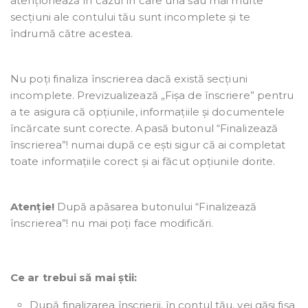
atenționează în cazul în care una sau mai multe
secțiuni ale contului tău sunt incomplete și te
îndrumă către acestea.
Nu poți finaliza înscrierea dacă există secțiuni
incomplete. Previzualizează „Fișa de înscriere” pentru
a te asigura că opțiunile, informațiile și documentele
încărcate sunt corecte. Apasă butonul “Finalizează
înscrierea”! numai după ce ești sigur că ai completat
toate informațiile corect și ai făcut opțiunile dorite.
Atenție!
După apăsarea butonului “Finalizează
înscrierea”! nu mai poți face modificări.
Ce ar trebui să mai știi:
După finalizarea înscrierii, în contul tău, vei găsi fișa