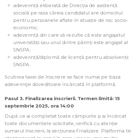
adeverință eliberată de Direcția de asistență
socială pe raza căreia candidatul are domiciliul
pentru persoanele aflate în situație de risc socio-
economic;
adeverință din care să rezulte că este angajatul
universității sau unul dintre părinți este angajat al
SNSPA;
adeverință/diplomă de licență pentru absolvenții
SNSPA.
Scutirea taxei de înscriere se face numai pe baza
adeverinţei doveditoare încărcată în platformă.
Pasul 3. Finalizarea înscrierii. Termen limită: 15
septembrie 2025, ora 14:00
După ce ai completat toate câmpurile și ai încărcat
toate documentele solicitate, verifică cu atenție
sumarul înscrierii, la secțiunea Finalizare. Platforma te