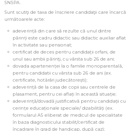
SNSPA.
Sunt scutiţi de taxa de înscriere candidaţii care încarcă
următoarele acte:
adeverință din care să rezulte că unul dintre
părinți este cadru didactic sau didactic auxiliar aflat
în activitate sau pensionat;
certificat de deces pentru candidații orfani, de
unul sau ambii părinţi, cu vârsta sub 26 de ani;
dovada apartenenței la o familie monoparentală,
pentru candidatii cu vârsta sub 26 de ani (ex.
certificate, hotărâri judecătorești);
adeverință de la casa de copii sau centrele de
plasament, pentru cei aflați în această situație;
adeverință/dovadă justificativă pentru candidații cu
cerințe educaționale speciale/ dizabilități (ex.
formularul A5 eliberat de medicul de specialitate
în baza diagnosticului stabilit/certificat de
încadrare în grad de handicap, după caz);