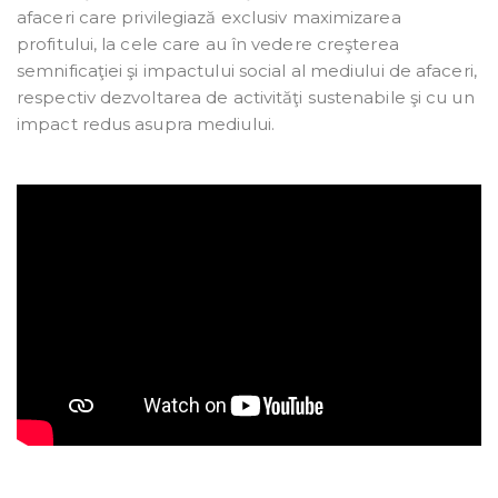
afaceri care privilegiază exclusiv maximizarea
profitului, la cele care au în vedere creşterea
semnificaţiei şi impactului social al mediului de afaceri,
respectiv dezvoltarea de activităţi sustenabile şi cu un
impact redus asupra mediului.