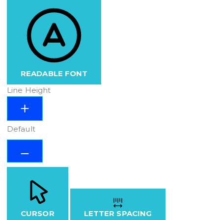
READABLE FONT
Line Height
Default
CURSOR
LETTER SPACING