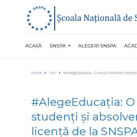
ACASĂ
SNSPA
ALEGERI SNSPA
ACA
Home
Stiri
#AlegeEducația: O nouă întâlnire între st
#AlegeEducația: O 
studenți și absolve
licență de la SNSP