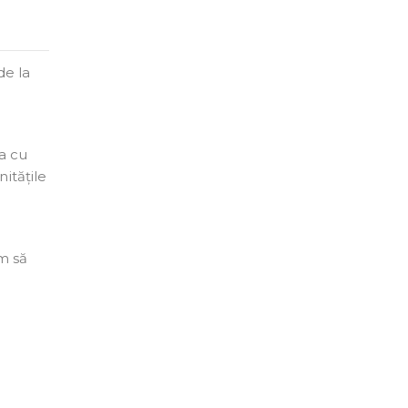
de la
a cu
itățile
ăm să