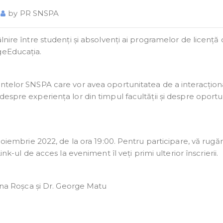
by
PR SNSPA
lnire între studenți și absolvenți ai programelor de licență 
geEducația.
entelor SNSPA care vor avea oportunitatea de a interacțion
espre experiența lor din timpul facultății și despre oportun
 noiembrie 2022, de la ora 19:00. Pentru participare, vă rug
ink-ul de acces la eveniment îl veți primi ulterior înscrierii.
lina Roșca și Dr. George Matu