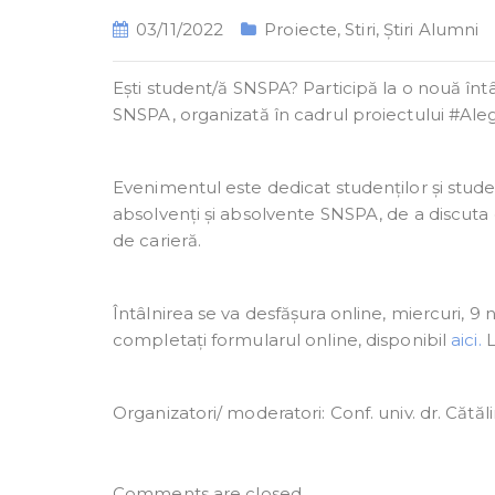
03/11/2022
Proiecte
,
Stiri
,
Știri Alumni
Ești student/ă SNSPA? Participă la o nouă întâ
SNSPA, organizată în cadrul proiectului #Ale
Evenimentul este dedicat studenților și stud
absolvenți și absolvente SNSPA, de a discuta d
de carieră.
Întâlnirea se va desfășura online, miercuri, 9
completați formularul online, disponibil
aici.
L
Organizatori/ moderatori: Conf. univ. dr. Cătă
Comments are closed.