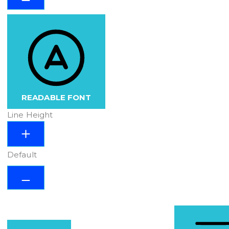
READABLE FONT
Line Height
Default