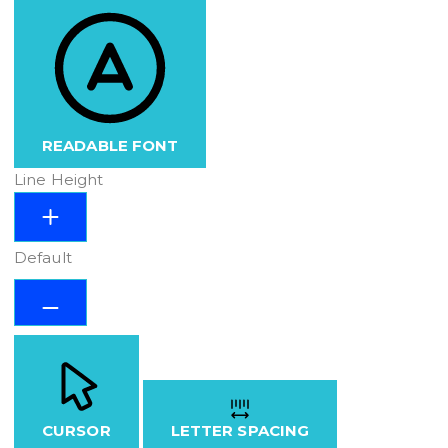
READABLE FONT
Line Height
Default
CURSOR
LETTER SPACING