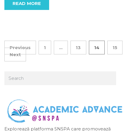
READ MORE
Previous
1
…
13
14
15
Next
Posts pagination
Explorează platforma SNSPA care promovează