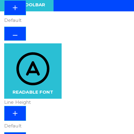
HIDE TOOLBAR
Default
READABLE FONT
Line Height
Default