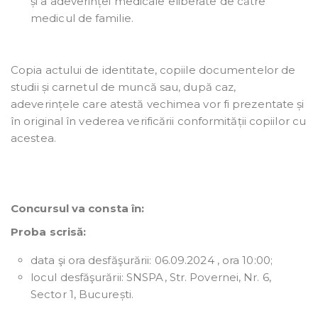
și a adeverinței medicale eliberate de către
medicul de familie.
Copia actului de identitate, copiile documentelor de
studii și carnetul de muncă sau, după caz,
adeverințele care atestă vechimea vor fi prezentate și
în original în vederea verificării conformității copiilor cu
acestea.
Concursul va consta în:
Proba scrisă:
data şi ora desfăşurării: 06.09.2024 , ora 10:00;
locul desfăşurării: SNSPA, Str. Povernei, Nr. 6,
Sector 1, București.