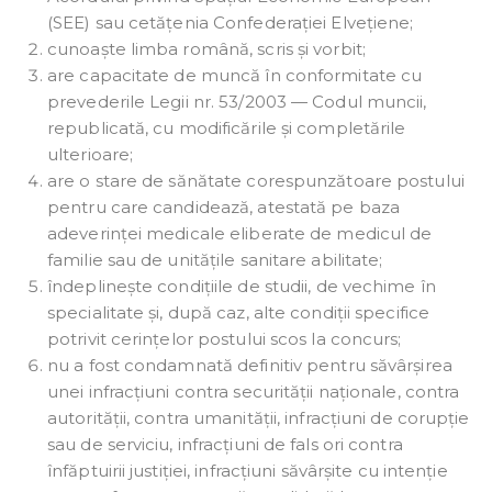
(SEE) sau cetățenia Confederației Elvețiene;
cunoaște limba română, scris și vorbit;
are capacitate de muncă în conformitate cu
prevederile Legii nr. 53/2003 — Codul muncii,
republicată, cu modificările și completările
ulterioare;
are o stare de sănătate corespunzătoare postului
pentru care candidează, atestată pe baza
adeverinței medicale eliberate de medicul de
familie sau de unitățile sanitare abilitate;
îndeplinește condițiile de studii, de vechime în
specialitate și, după caz, alte condiții specifice
potrivit cerințelor postului scos la concurs;
nu a fost condamnată definitiv pentru săvârșirea
unei infracțiuni contra securității naționale, contra
autorității, contra umanității, infracțiuni de corupție
sau de serviciu, infracțiuni de fals ori contra
înfăptuirii justiției, infracțiuni săvârșite cu intenție