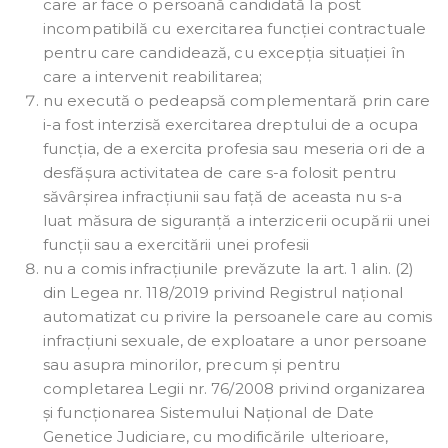
care ar face o persoană candidată la post
incompatibilă cu exercitarea funcției contractuale
pentru care candidează, cu excepția situației în
care a intervenit reabilitarea;
nu execută o pedeapsă complementară prin care
i-a fost interzisă exercitarea dreptului de a ocupa
funcția, de a exercita profesia sau meseria ori de a
desfășura activitatea de care s-a folosit pentru
săvârșirea infracțiunii sau față de aceasta nu s-a
luat măsura de siguranță a interzicerii ocupării unei
funcții sau a exercitării unei profesii
nu a comis infracțiunile prevăzute la art. 1 alin. (2)
din Legea nr. 118/2019 privind Registrul național
automatizat cu privire la persoanele care au comis
infracțiuni sexuale, de exploatare a unor persoane
sau asupra minorilor, precum și pentru
completarea Legii nr. 76/2008 privind organizarea
și funcționarea Sistemului Național de Date
Genetice Judiciare, cu modificările ulterioare,