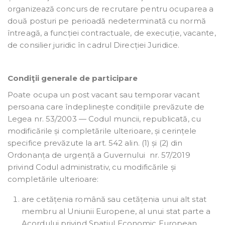
organizează concurs de recrutare pentru ocuparea a
două posturi pe perioadă nedeterminată cu normă
întreagă, a funcției contractuale, de execuție, vacante,
de consilier juridic în cadrul Direcției Juridice.
Condiţii generale de participare
Poate ocupa un post vacant sau temporar vacant
persoana care îndeplinește condițiile prevăzute de
Legea nr. 53/2003 — Codul muncii, republicată, cu
modificările și completările ulterioare, și cerințele
specifice prevăzute la art. 542 alin. (1) și (2) din
Ordonanța de urgență a Guvernului nr. 57/2019
privind Codul administrativ, cu modificările și
completările ulterioare:
are cetățenia română sau cetățenia unui alt stat
membru al Uniunii Europene, al unui stat parte a
Acordului privind Spațiul Economic European