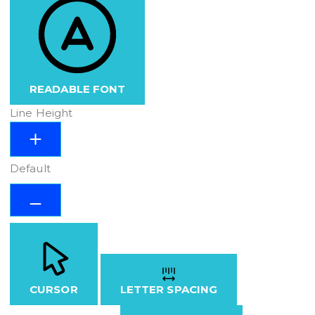
READABLE FONT
Line Height
Default
CURSOR
LETTER SPACING