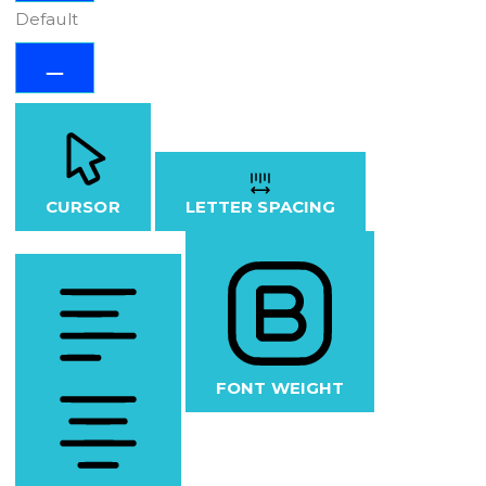
Default
CURSOR
LETTER SPACING
FONT WEIGHT