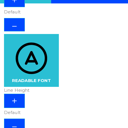
Default
READABLE FONT
Line Height
Default