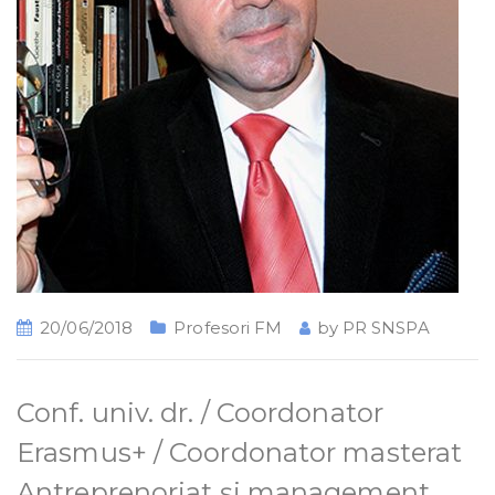
20/06/2018
Profesori FM
by
PR SNSPA
Conf. univ. dr. / Coordonator
Erasmus+ / Coordonator masterat
Antreprenoriat și management