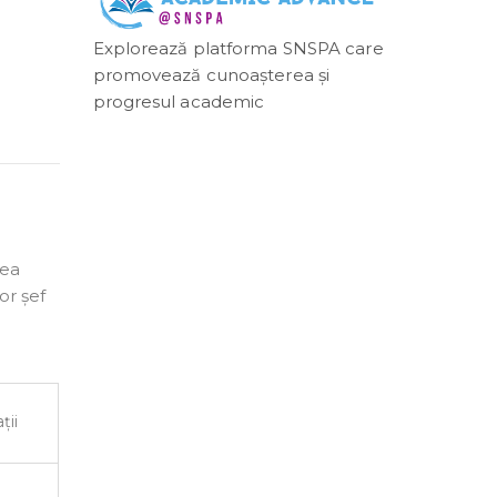
Explorează platforma SNSPA care
promovează cunoașterea și
progresul academic
rea
or șef
ții