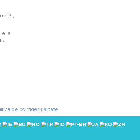
in.(3),
re la
la
itica de confidenţialitate