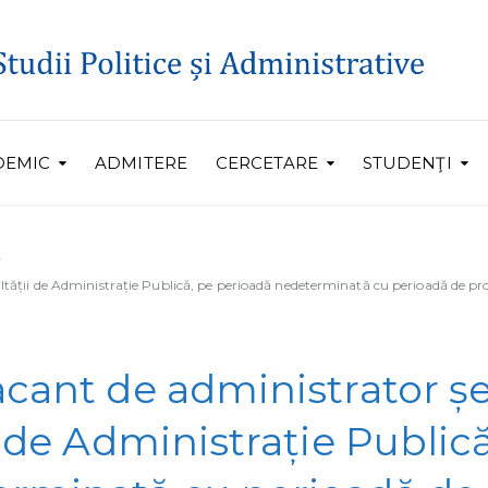
DEMIC
ADMITERE
CERCETARE
STUDENŢI
ltății de Administrație Publică, pe perioadă nedeterminată cu perioadă de prob
acant de administrator șe
i de Administrație Publică