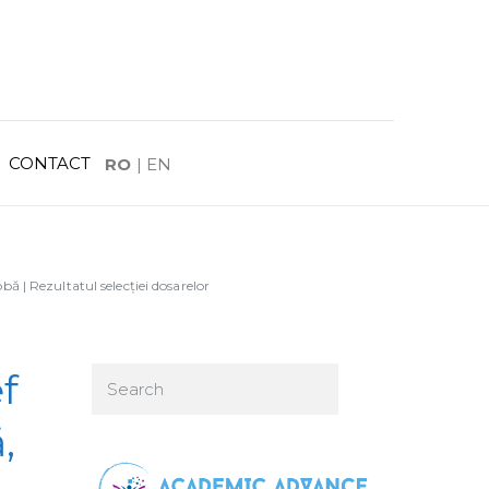
CONTACT
RO
|
EN
ă | Rezultatul selecției dosarelor
f
,