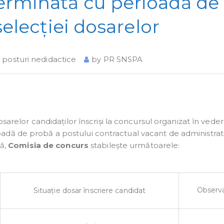
erminată cu perioadă de
selecției dosarelor
şi posturi nedidactice
by
PR SNSPA
osarelor candidaților înscriși la concursul organizat în vede
adă de probă a postului contractual vacant de administrat
că,
Comisia de concurs
stabilește următoarele:
Observa
Situație dosar înscriere candidat