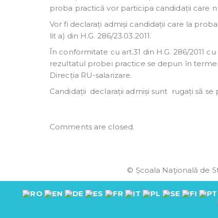
proba practică vor participa candidații care n
Vor fi declarați admiși candidații care la prob
lit a) din H.G. 286/23.03.2011.
În conformitate cu art.31 din H.G. 286/2011 cu m
rezultatul probei practice se depun în termen
Direcția RU-salarizare.
Candidații declarații admiși sunt rugați să se 
Comments are closed.
© Școala Naţională de St