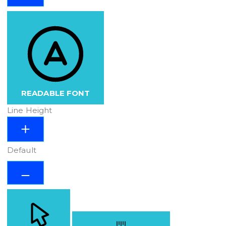
READABLE FONT
Line Height
Default