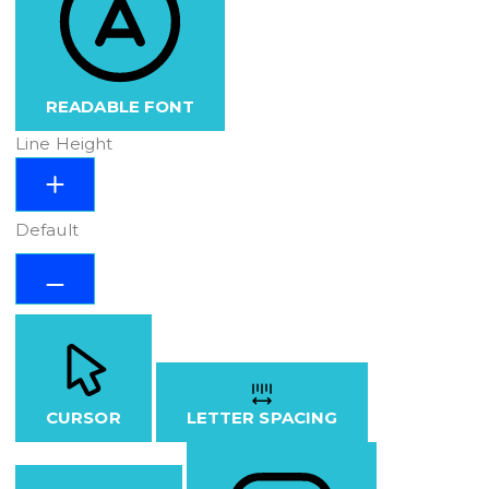
READABLE FONT
Line Height
Default
CURSOR
LETTER SPACING