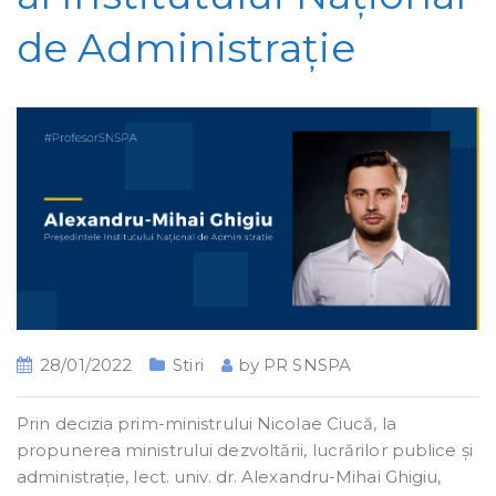
de Administrație
28/01/2022
Stiri
by
PR SNSPA
Prin decizia prim-ministrului Nicolae Ciucă, la
propunerea ministrului dezvoltării, lucrărilor publice și
administrație, lect. univ. dr. Alexandru-Mihai Ghigiu,