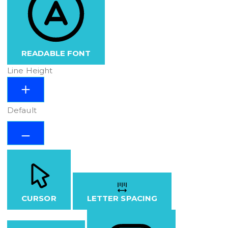
READABLE FONT
Line Height
Default
CURSOR
LETTER SPACING