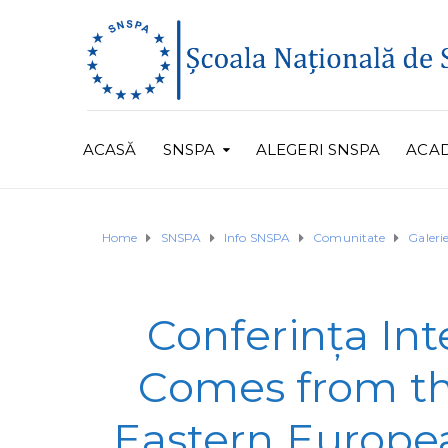
ACASĂ
SNSPA
ALEGERI SNSPA
ACA
Home
SNSPA
Info SNSPA
Comunitate
Galer
Conferința Int
Comes from the
Eastern Europea