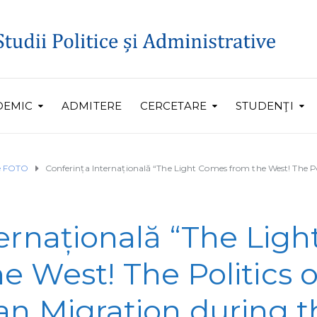
DEMIC
ADMITERE
CERCETARE
STUDENŢI
ie FOTO
Conferința Internațională “The Light Comes from the West! The P
ernațională “The Ligh
 West! The Politics o
n Migration during t