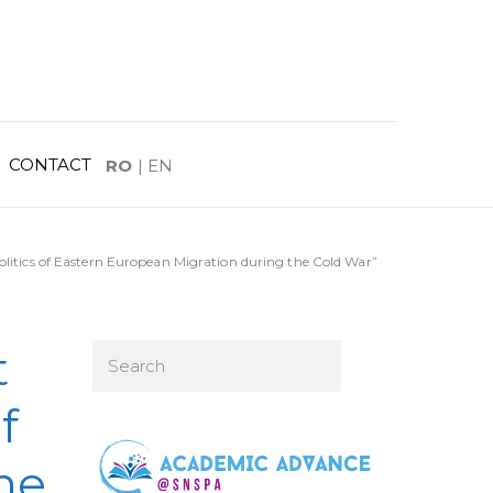
CONTACT
RO
|
EN
olitics of Eastern European Migration during the Cold War”
t
f
he