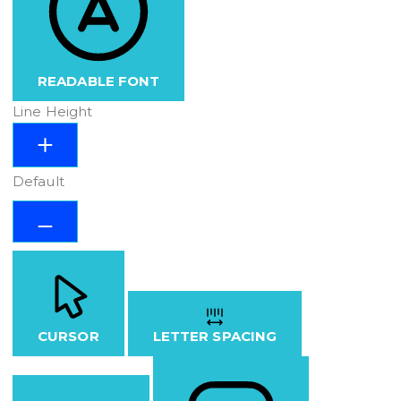
READABLE FONT
Line Height
Default
CURSOR
LETTER SPACING