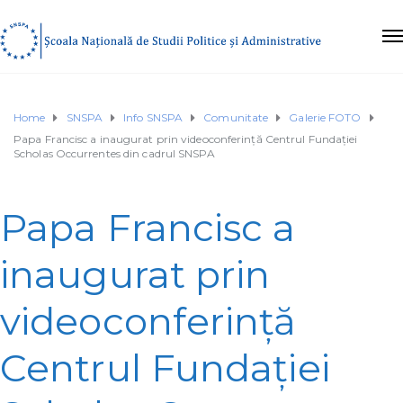
Home
SNSPA
Info SNSPA
Comunitate
Galerie FOTO
Papa Francisc a inaugurat prin videoconferință Centrul Fundației
Scholas Occurrentes din cadrul SNSPA
Papa Francisc a
inaugurat prin
videoconferință
Centrul Fundației