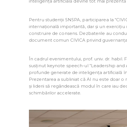
inteligența artificială devine tot mai prezentă 
Pentru studenții SNSPA, participarea la “CI
internațională importantă, dar și un exercițiu
construire de consens. Dezbaterile au condus
document comun CIVICA privind guvernanța res
În cadrul evenimentului, prof. univ. dr. habi
susținut keynote speech-ul “Leadership and 
profunde generate de inteligența artificială în
Prezentarea a subliniat că AI nu este doar o n
și liderii să regândească modul în care iau de
schimbărilor accelerate.