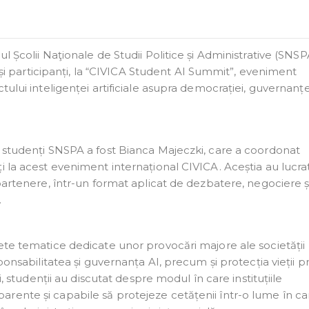
l Școlii Naţionale de Studii Politice și Administrative (SNSP
i și participanți, la “CIVICA Student AI Summit”, eveniment
tului inteligenței artificiale asupra democrației, guvernanțe
.
e studenți SNSPA a fost Bianca Majeczki, care a coordonat
i la acest eveniment internațional CIVICA. Aceștia au lucra
 partenere, într-un format aplicat de dezbatere, negociere ș
.
ete tematice dedicate unor provocări majore ale societății
ponsabilitatea și guvernanța AI, precum și protecția vieții pr
i, studenții au discutat despre modul în care instituțiile
rente și capabile să protejeze cetățenii într-o lume în ca