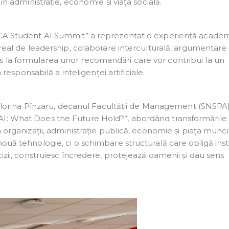
în administrație, economie și viața socială.
VICA Student AI Summit” a reprezentat o experiență acade
 real de leadership, colaborare interculturală, argumentare 
 la formularea unor recomandări care vor contribui la un
ponsabilă a inteligenței artificiale.
l. Florina Pînzaru, decanul Facultății de Management (SNSPA)
AI: What Does the Future Hold?”, abordând transformările
 organizații, administrație publică, economie și piața muncii
ouă tehnologie, ci o schimbare structurală care obligă insti
cizii, construiesc încredere, protejează oamenii și dau sens