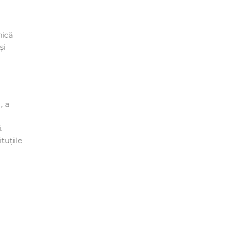
mică
și
, a
.
tuțiile