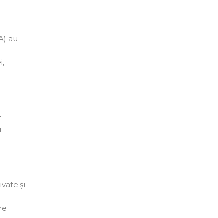
A) au
i,
t
i
ivate și
re