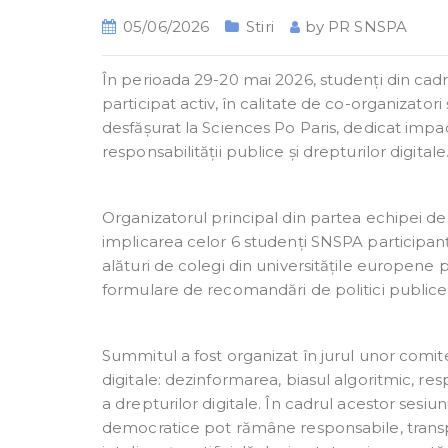
05/06/2026
Stiri
by
PR SNSPA
În perioada 29-20 mai 2026, studenți din cadru
participat activ, în calitate de co-organizator
desfășurat la Sciences Po Paris, dedicat impac
responsabilității publice și drepturilor digitale
Organizatorul principal din partea echipei d
implicarea celor 6 studenți SNSPA participanț
alături de colegi din universitățile europene
formulare de recomandări de politici publice
Summitul a fost organizat în jurul unor comit
digitale: dezinformarea, biasul algoritmic, res
a drepturilor digitale. În cadrul acestor sesiun
democratice pot rămâne responsabile, transpa