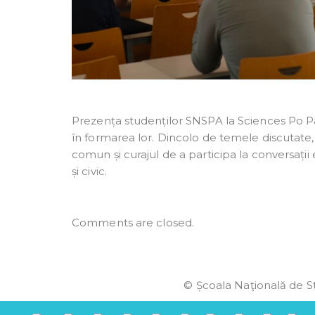
Prezența studenților SNSPA la Sciences Po P
în formarea lor. Dincolo de temele discutate, 
comun și curajul de a participa la conversați
și civic.
Comments are closed.
© Școala Naţională de St