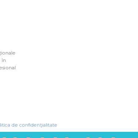
ționale
 în
esional
itica de confidenţialitate