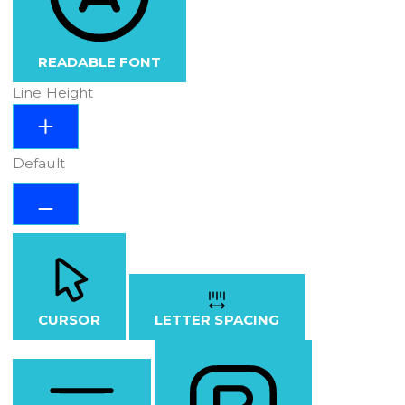
READABLE FONT
Line Height
Default
CURSOR
LETTER SPACING