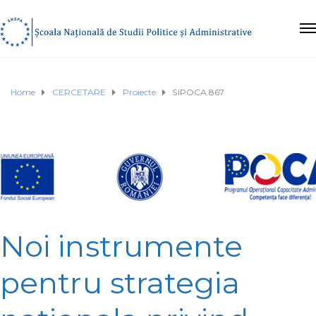
Home
CERCETARE
Proiecte
SIPOCA 867
Noi instrumente
pentru strategia