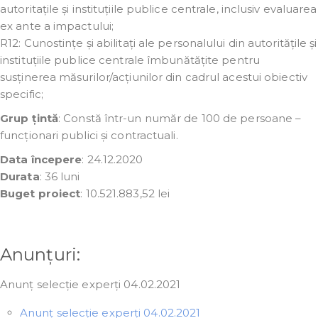
autoritațile și instituțiile publice centrale, inclusiv evaluarea
ex ante a impactului;
R12: Cunostințe și abilitați ale personalului din autoritățile și
instituțiile publice centrale îmbunătățite pentru
susținerea măsurilor/acțiunilor din cadrul acestui obiectiv
specific;
Grup țintă
: Constă într-un număr de 100 de persoane –
funcționari publici și contractuali.
Data începere
: 24.12.2020
Durata
: 36 luni
Buget proiect
: 10.521.883,52 lei
Anunțuri:
Anunț selecție experți 04.02.2021
Anunț selecție experți 04.02.2021