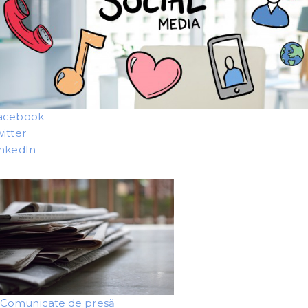
acebook
witter
inkedIn
Comunicate de presă