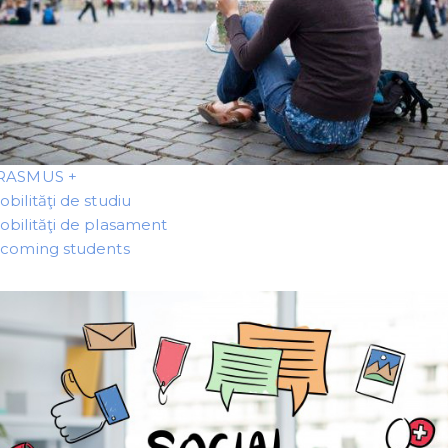
RASMUS +
bilităţi de studiu
obilităţi de plasament
ncoming students