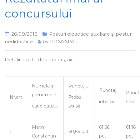
concursului
26/09/2018
Posturi didactice auxiliare şi posturi
nedidactice
by
PR SNSPA
Detalii legate de concurs,
aici
.
Numele și
Punctajul
Punctaj
Punct
prenumele
Nr.crt
Probă
final
interviu
candidatului
scrisă
Marin
61,66
61,16
1
60,66 pct
Constantin
pct
pct