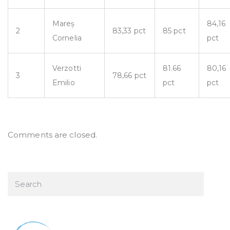
Mareș
84,16
2
83,33 pct
85 pct
Cornelia
pct
Verzotti
81.66
80,16
3
78,66 pct
Emilio
pct
pct
Comments are closed.