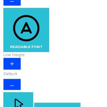
READABLE FONT
Line Height
Default