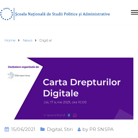
Home
News
Digital
15/06/2021
Digital
,
Stiri
by
PR SNSPA