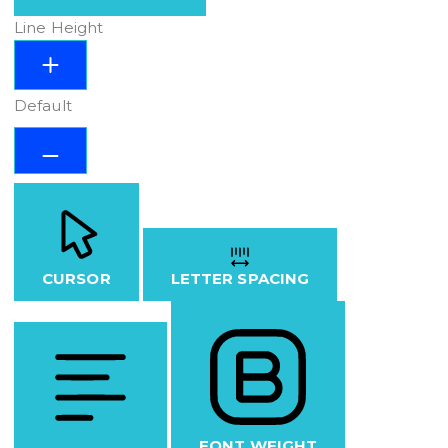
Line Height
Default
CURSOR
LETTER SPACING
FONT WEIGHT