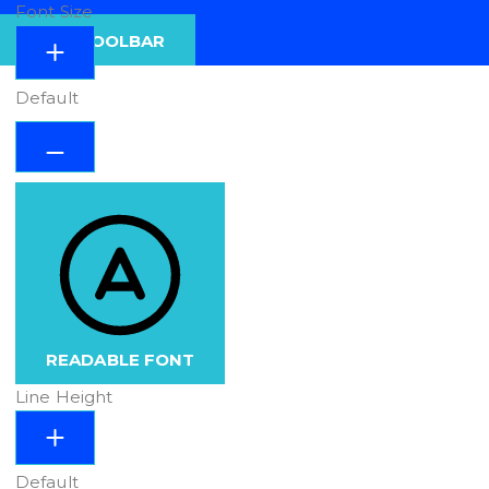
Font Size
HIDE TOOLBAR
Default
READABLE FONT
Line Height
Default