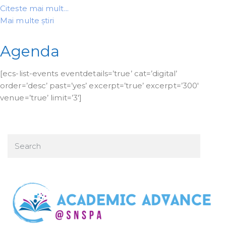
Citeste mai mult...
Mai multe știri
Agenda
[ecs-list-events eventdetails=’true’ cat=’digital’
order=’desc’ past=’yes’ excerpt=’true’ excerpt=’300′
venue=’true’ limit=’3′]